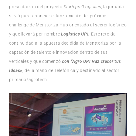
presentación del proyecto
Startups4Logistics
¸ la jornada
sirvió para anunciar el lanzamiento del próximo
challenge de Menttoriza Hub orientado al sector logístico
y que llevará por nombre
Logistics UP!.
Este reto da
continuidad a la apuesta decidida de Menttoriza por la
captación de talento e innovación dentro de sus
verticales y que comenzó
con “Agro UP! Haz crecer tus
ideas»
, de la mano de Telefónica y destinado al sector
primario/agrotech.