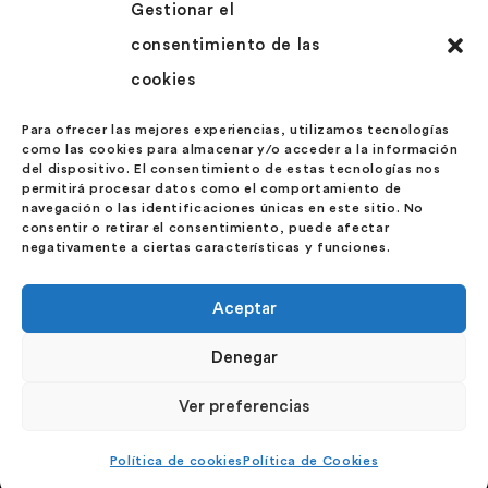
Gestionar el
Más Información
consentimiento de las
Contacto
cookies
Noticias
Políticas de Cookies
Para ofrecer las mejores experiencias, utilizamos tecnologías
como las cookies para almacenar y/o acceder a la información
Política de Privacidad
del dispositivo. El consentimiento de estas tecnologías nos
permitirá procesar datos como el comportamiento de
navegación o las identificaciones únicas en este sitio. No
Contáctanos
consentir o retirar el consentimiento, puede afectar
negativamente a ciertas características y funciones.
Calle Velázquez 27 – 1º Ext. Izda.
28001 – Madrid
Aceptar
España
Denegar
Ver preferencias
Política de cookies
Política de Cookies
@ 2022 Menttoriza todos los derechos reservados | Sitio desarrollado
por
Hangar XXI