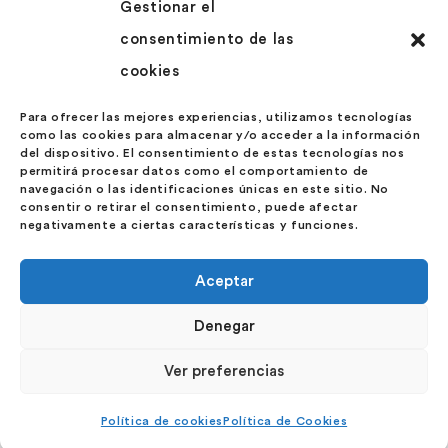
Gestionar el
gobernanza inteligente para infraestructuras críticas
consentimiento de las
urbanas y regionales.
cookies
Para ofrecer las mejores experiencias, utilizamos tecnologías
como las cookies para almacenar y/o acceder a la información
del dispositivo. El consentimiento de estas tecnologías nos
permitirá procesar datos como el comportamiento de
ACOMPAÑAMIENTO ESTRATÉGICO PARA ESCALAR
navegación o las identificaciones únicas en este sitio. No
SOLUCIONES LOGÍSTICAS
consentir o retirar el consentimiento, puede afectar
Guiamos a las startups y equipos emprendedores a lo
negativamente a ciertas características y funciones.
largo de todo su ciclo de vida desde la validación de su
propuesta de valor hasta la consolidación de su modelo
Aceptar
operativo. Nuestra metodología combina mentoría
especializada estructura de negocio planificación
Denegar
financiera conexión con partners estratégicos y
definición de métricas clave para crecer de forma
Ver preferencias
sostenible. Desarrollamos itinerarios de formación
técnica y acompañamiento en competencias específicas
Política de cookies
Política de Cookies
como digitalización de almacenes gestión de flotas