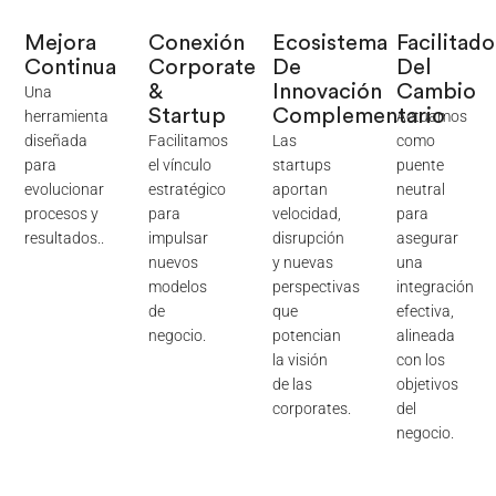
Mejora
Conexión
Ecosistema
Facilitad
Continua
Corporate
De
Del
&
Innovación
Cambio
Una
Startup
Complementario
herramienta
Actuamos
diseñada
Facilitamos
Las
como
para
el vínculo
startups
puente
evolucionar
estratégico
aportan
neutral
procesos y
para
velocidad,
para
resultados..
impulsar
disrupción
asegurar
nuevos
y nuevas
una
modelos
perspectivas
integración
de
que
efectiva,
negocio.
potencian
alineada
la visión
con los
de las
objetivos
corporates.
del
negocio.