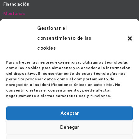
Financiación
Mentorías
Gestionar el
Más Información
consentimiento de las
Contacto
cookies
Noticias
Políticas de Cookies
Para ofrecer las mejores experiencias, utilizamos tecnologías
como las cookies para almacenar y/o acceder a la información
Política de Privacidad
del dispositivo. El consentimiento de estas tecnologías nos
permitirá procesar datos como el comportamiento de
navegación o las identificaciones únicas en este sitio. No
Contáctanos
consentir o retirar el consentimiento, puede afectar
negativamente a ciertas características y funciones.
Calle Velázquez 27 – 1º Ext. Izda.
28001 – Madrid
Aceptar
España
Denegar