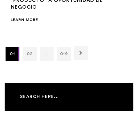
“PRODUCTO” A OPORTUNIDAD DE
NEGOCIO
LEARN MORE
01
02
…
019