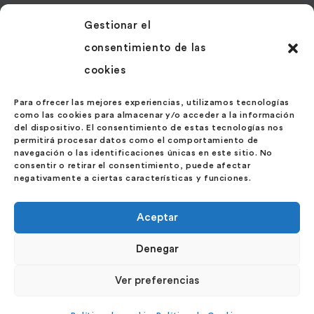
Gestionar el
Más Información
consentimiento de las
Contacto
cookies
Noticias
Políticas de Cookies
Para ofrecer las mejores experiencias, utilizamos tecnologías
como las cookies para almacenar y/o acceder a la información
Política de Privacidad
del dispositivo. El consentimiento de estas tecnologías nos
permitirá procesar datos como el comportamiento de
navegación o las identificaciones únicas en este sitio. No
Contáctanos
consentir o retirar el consentimiento, puede afectar
negativamente a ciertas características y funciones.
Calle Velázquez 27 – 1º Ext. Izda.
28001 – Madrid
Aceptar
España
Denegar
Ver preferencias