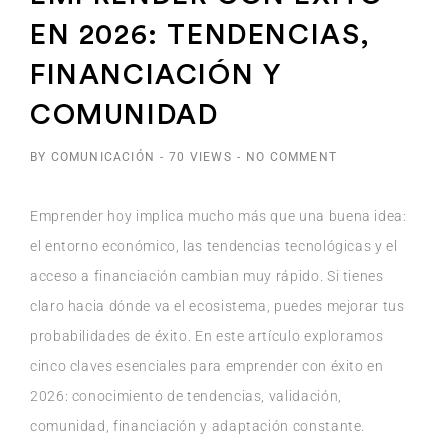
EN 2026: TENDENCIAS,
FINANCIACIÓN Y
COMUNIDAD
BY COMUNICACIÓN
-
70 VIEWS
-
NO COMMENT
Emprender hoy implica mucho más que una buena idea:
el entorno económico, las tendencias tecnológicas y el
acceso a financiación cambian muy rápido. Si tienes
claro hacia dónde va el ecosistema, puedes mejorar tus
probabilidades de éxito. En este artículo exploramos
cinco claves esenciales para emprender con éxito en
2026: conocimiento de tendencias, validación,
comunidad, financiación y adaptación constante.