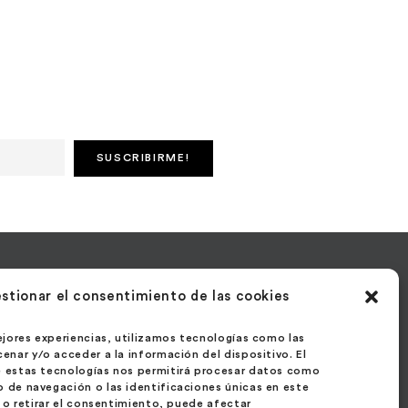
táctanos
stionar el consentimiento de las cookies
e Velázquez 27 – 1º Ext. Izda.
ejores experiencias, utilizamos tecnologías como las
1 – Madrid
enar y/o acceder a la información del dispositivo. El
 estas tecnologías nos permitirá procesar datos como
aña
de navegación o las identificaciones únicas en este
r o retirar el consentimiento, puede afectar