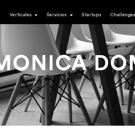
s
Verticales
Servicios
Startups
Challenge
MONICA DO