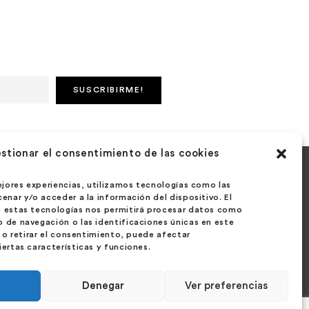
stionar el consentimiento de las cookies
táctanos
ejores experiencias, utilizamos tecnologías como las
enar y/o acceder a la información del dispositivo. El
 estas tecnologías nos permitirá procesar datos como
e Velázquez 27 – 1º Ext. Izda.
de navegación o las identificaciones únicas en este
1 – Madrid
r o retirar el consentimiento, puede afectar
ertas características y funciones.
aña
Denegar
Ver preferencias