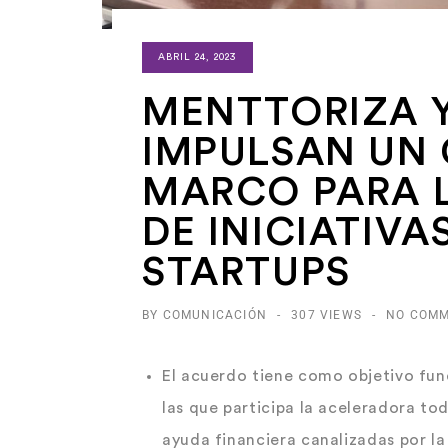
ABRIL 24, 2023
MENTTORIZA 
IMPULSAN UN
MARCO PARA 
DE INICIATIVA
STARTUPS
BY COMUNICACIÓN
-
307 VIEWS
-
NO COM
El acuerdo tiene como objetivo fun
las que participa la aceleradora tod
ayuda financiera canalizadas por 