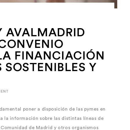
Y AVALMADRID
 CONVENIO
LA FINANCIACIÓN
S SOSTENIBLES Y
MENT
damental poner a disposición de las pymes en
a la información sobre las distintas líneas de
la Comunidad de Madrid y otros organismos