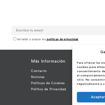
He leído y acepto los
políticas de privacidad
.
Ge
a
Más Información
Con
Para ofrecer las m
cookies para almac
Contacto
consentimiento de
Call
el comportamiento 
Noticias
2800
sitio. No consenti
Políticas de Cookies
negativamente a ci
Esp
Política de Privacidad
Aceptar