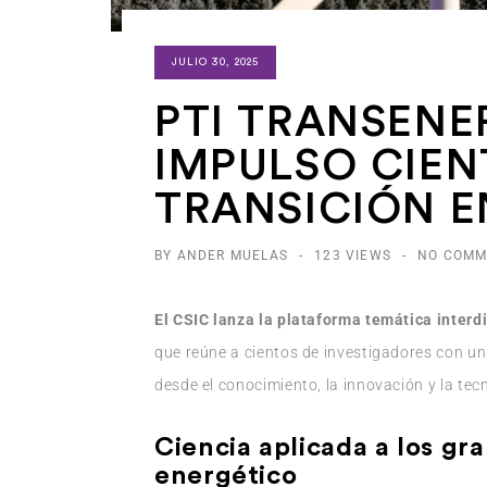
JULIO 30, 2025
PTI TRANSENE
IMPULSO CIEN
TRANSICIÓN E
BY ANDER MUELAS
-
123 VIEWS
-
NO COMM
El CSIC lanza la plataforma temática interd
que reúne a cientos de investigadores con un 
desde el conocimiento, la innovación y la tec
Ciencia aplicada a los gr
energético