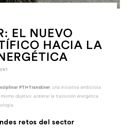
R: EL NUEVO
TÍFICO HACIA LA
NERGÉTICA
ENT
isciplinar PTI+TransEner
, una iniciativa ambiciosa
mismo objetivo: acelerar la transición energética
nología.
andes retos del sector