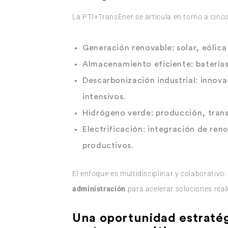
La PTI+TransEner se articula en torno a cinc
Generación renovable
: solar, eólic
Almacenamiento eficiente
: batería
Descarbonización industrial
: innov
intensivos.
Hidrógeno verde
: producción, trans
Electrificación
: integración de ren
productivos.
El enfoque es multidisciplinar y colaborativo
administración
para acelerar soluciones real
Una oportunidad estraté