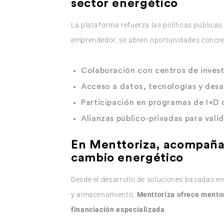
sector energético
La plataforma refuerza las políticas públicas
emprendedor, se abren oportunidades concre
Colaboración con centros de invest
Acceso a datos, tecnologías y desar
Participación en programas de I+D 
Alianzas público-privadas para valid
En Menttoriza, acompañam
cambio energético
Desde el desarrollo de soluciones basadas en
y almacenamiento,
Menttoriza ofrece mentor
financiación especializada
.