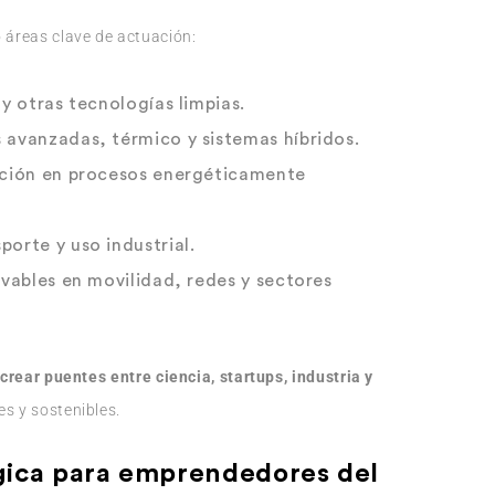
o áreas clave de actuación:
a y otras tecnologías limpias.
s avanzadas, térmico y sistemas híbridos.
ación en procesos energéticamente
porte y uso industrial.
ovables en movilidad, redes y sectores
:
crear puentes entre ciencia, startups, industria y
es y sostenibles.
gica para emprendedores del