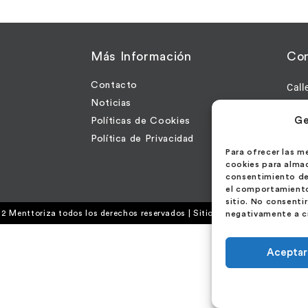
a
Más Información
Con
Contacto
Call
Noticias
2800
Ge
Políticas de Cookies
Esp
Política de Privacidad
Para ofrecer las m
cookies para almac
consentimiento de
el comportamiento 
sitio. No consenti
2 Menttoriza todos los derechos reservados | Sitio desarrollado por
Hang
negativamente a ci
Aceptar