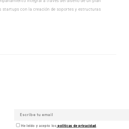
pañamiento integral a través del diseño de un plan
as startups con la creación de soportes y estructuras
He leído y acepto los
políticas de privacidad
.