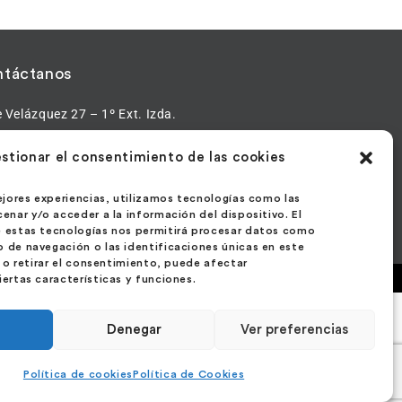
táctanos
e Velázquez 27 – 1º Ext. Izda.
1 – Madrid
stionar el consentimiento de las cookies
aña
ejores experiencias, utilizamos tecnologías como las
enar y/o acceder a la información del dispositivo. El
 estas tecnologías nos permitirá procesar datos como
de navegación o las identificaciones únicas en este
r o retirar el consentimiento, puede afectar
ar XXI
ertas características y funciones.
Denegar
Ver preferencias
Política de cookies
Política de Cookies