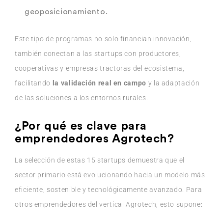
geoposicionamiento.
Este tipo de programas no solo financian innovación,
también conectan a las startups con productores,
cooperativas y empresas tractoras del ecosistema,
facilitando
la validación real en campo
y la adaptación
de las soluciones a los entornos rurales.
¿Por qué es clave para
emprendedores Agrotech?
La selección de estas 15 startups demuestra que el
sector primario está evolucionando hacia un modelo más
eficiente, sostenible y tecnológicamente avanzado. Para
otros emprendedores del vertical Agrotech, esto supone: