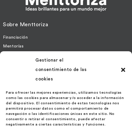
Sobre Menttoriza
Financiación
Mentorías
Gestionar el
Más Información
consentimiento de las
Contacto
cookies
Noticias
Políticas de Cookies
Para ofrecer las mejores experiencias, utilizamos tecnologías
como las cookies para almacenar y/o acceder a la información
Política de Privacidad
del dispositivo. El consentimiento de estas tecnologías nos
permitirá procesar datos como el comportamiento de
navegación o las identificaciones únicas en este sitio. No
Contáctanos
consentir o retirar el consentimiento, puede afectar
negativamente a ciertas características y funciones.
Calle Velázquez 27 – 1º Ext. Izda.