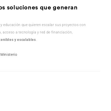
os soluciones que generan
y educación que quieren escalar sus proyectos con
, acceso a tecnología y red de financiación,
enibles y escalables
.
 Ministerio