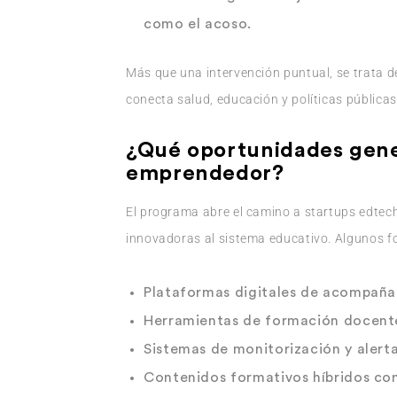
como el acoso.
Más que una intervención puntual, se trata 
conecta salud, educación y políticas públicas
¿Qué oportunidades gene
emprendedor?
El programa abre el camino a startups edtech
innovadoras al sistema educativo. Algunos f
Plataformas digitales de acompaña
Herramientas de formación docent
Sistemas de monitorización y alert
Contenidos formativos híbridos con