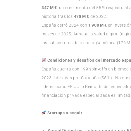
347 M €
, un crecimiento del 55 % respecto al 
historia tras los
478 M €
de 2022.
España cerró 2024 con
1 900 M €
en inversió
meses de 2025. Aunque la salud digital (digit
los subsectores de tecnología médica (176 M 
Condiciones y desafíos del mercado esp
España cuenta con 199 spin‑offs en biomedic
2023, lideradas por Cataluña (55 %) . No obs
líderes como EE.UU. o Reino Unido, especialm
financiación privada especializada es limitad
Startups a seguir
SocialDiabetes
, seleccionada por EI