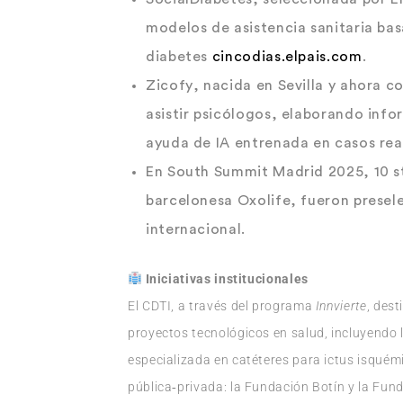
modelos de asistencia sanitaria bas
diabetes
cincodias.elpais.com
.
Zicofy
, nacida en Sevilla y ahora c
asistir psicólogos, elaborando inf
ayuda de IA entrenada en casos rea
En South Summit Madrid 2025,
10 s
barcelonesa
Oxolife
, fueron prese
internacional.
Iniciativas institucionales
El CDTI, a través del programa
Innvierte
, dest
proyectos tecnológicos en salud, incluyendo
especializada en catéteres para ictus isquém
pública‑privada: la Fundación Botín y la Fun