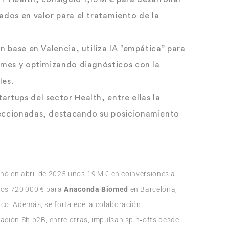
ados en valor para el tratamiento de la
on base en Valencia, utiliza IA “empática” para
ormes y optimizando diagnósticos con la
les.
tartups del sector Health
, entre ellas la
leccionadas, destacando su posicionamiento
inó en abril de 2025 unos 19 M € en coinversiones a
 los 720 000 € para
Anaconda Biomed
en Barcelona,
ico. Además, se fortalece la colaboración
dación Ship2B, entre otras, impulsan spin‑offs desde