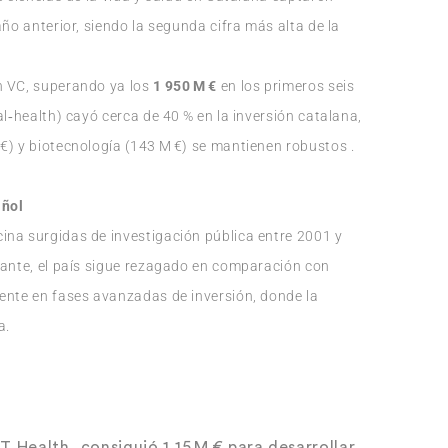
año anterior, siendo la segunda cifra más alta de la
n VC, superando ya los
1 950 M €
en los primeros seis
al‑health) cayó cerca de 40 % en la inversión catalana,
€) y biotecnología (143 M €) se mantienen robustos .
añol
ina surgidas de investigación pública entre 2001 y
tante, el país sigue rezagado en comparación con
ente en fases avanzadas de inversión, donde la
a.
T Health, consiguió 1,15 M € para desarrollar