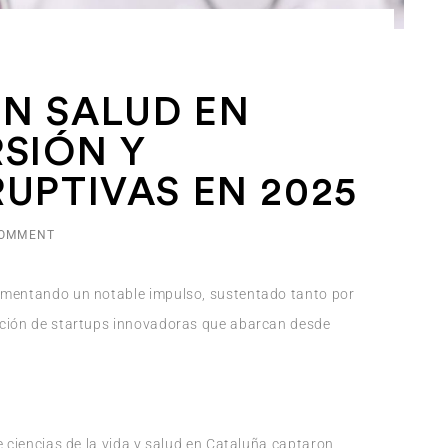
N SALUD EN
RSIÓN Y
RUPTIVAS EN 2025
COMMENT
imentando un notable impulso, sustentado tanto por
ición de startups innovadoras que abarcan desde
e ciencias de la vida y salud en Cataluña captaron