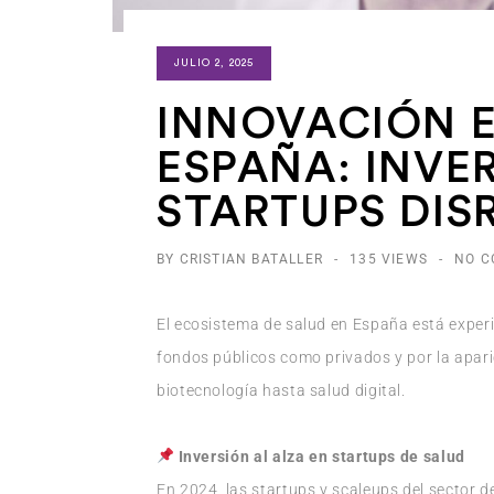
JULIO 2, 2025
INNOVACIÓN E
ESPAÑA: INVE
STARTUPS DIS
BY CRISTIAN BATALLER
-
135 VIEWS
-
NO 
El ecosistema de salud en España está exper
fondos públicos como privados y por la apar
biotecnología hasta salud digital.
Inversión al alza en startups de salud
En 2024, las startups y scaleups del sector d